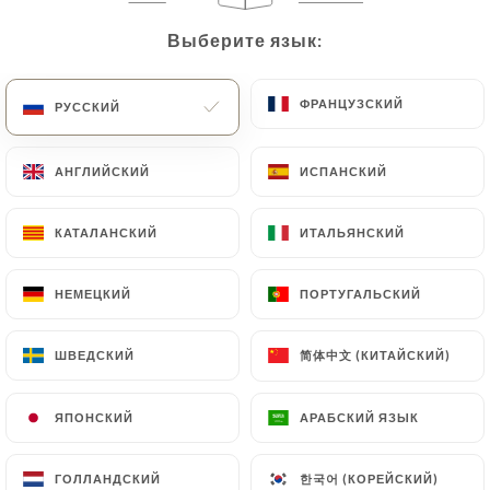
Выберите язык:
Выберите язык:
RU
МЕНЮ
ФРАНЦУЗСКИЙ
ФРАНЦУЗСКИЙ
РУССКИЙ
РУССКИЙ
АНГЛИЙСКИЙ
АНГЛИЙСКИЙ
ИСПАНСКИЙ
ИСПАНСКИЙ
/
ГЛАВНАЯ СТРАНИЦА
СВЯЗАТЬСЯ С НАМИ
Связаться С Нами
КАТАЛАНСКИЙ
КАТАЛАНСКИЙ
ИТАЛЬЯНСКИЙ
ИТАЛЬЯНСКИЙ
НЕМЕЦКИЙ
НЕМЕЦКИЙ
ПОРТУГАЛЬСКИЙ
ПОРТУГАЛЬСКИЙ
简体中文 (КИТАЙСКИЙ)
简体中文 (КИТАЙСКИЙ)
ШВЕДСКИЙ
ШВЕДСКИЙ
ЯПОНСКИЙ
ЯПОНСКИЙ
АРАБСКИЙ ЯЗЫК
АРАБСКИЙ ЯЗЫК
Cannelle
한국어 (КОРЕЙСКИЙ)
한국어 (КОРЕЙСКИЙ)
ГОЛЛАНДСКИЙ
ГОЛЛАНДСКИЙ