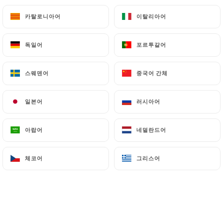
카탈로니아어
카탈로니아어
이탈리아어
이탈리아어
독일어
독일어
포르투갈어
포르투갈어
스웨덴어
스웨덴어
중국어 간체
중국어 간체
일본어
일본어
러시아어
러시아어
아랍어
아랍어
네덜란드어
네덜란드어
체코어
체코어
그리스어
그리스어