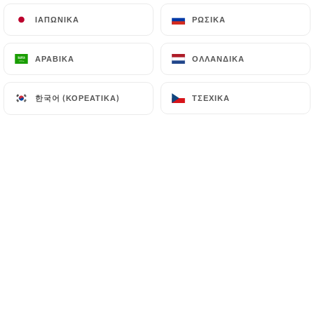
d’expérience dans le domaine de la
ΙΑΠΩΝΙΚΆ
ΙΑΠΩΝΙΚΆ
ΡΩΣΙΚΆ
ΡΩΣΙΚΆ
restauration.
ΑΡΑΒΙΚΆ
ΑΡΑΒΙΚΆ
ΟΛΛΑΝΔΙΚΆ
ΟΛΛΑΝΔΙΚΆ
Situé à proximité du
parking Gray d’Albion
,
notre établissement est facile d’accès.
한국어 (ΚΟΡΕΆΤΙΚΑ)
한국어 (ΚΟΡΕΆΤΙΚΑ)
ΤΣΈΧΙΚΑ
ΤΣΈΧΙΚΑ
Avec une capacité de 120 couverts à
l’intérieur (climatisé) et à l’extérieur, incluant
une véranda, nous offrons un cadre
chaleureux pour profiter de notre cuisine
méditerranéenne française, préparée avec
des produits frais de saison et une attention
particulière à la qualité.
Notre service continu vous permet de nous
rendre visite à tout moment de la journée
pour déguster nos plats savoureux,