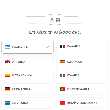
Découvrez notre restaurant
Cannelle au cœur de Cannes.
Επιλέξτε τη γλώσσα σας:
Επιλέξτε τη γλώσσα σας:
Ποιοι είμαστε;
ΓΑΛΛΙΚΆ
ΓΑΛΛΙΚΆ
ΕΛΛΗΝΙΚΆ
ΕΛΛΗΝΙΚΆ
ΑΓΓΛΙΚΆ
ΑΓΓΛΙΚΆ
ΙΣΠΑΝΙΚΆ
ΙΣΠΑΝΙΚΆ
Cannelle vous accueille à Cannes pour un
moment mémorable au restaurant.
ΚΑΤΑΛΑΝΙΚΆ
ΚΑΤΑΛΑΝΙΚΆ
ΙΤΑΛΙΚΆ
ΙΤΑΛΙΚΆ
ΓΕΡΜΑΝΙΚΆ
ΓΕΡΜΑΝΙΚΆ
ΠΟΡΤΟΓΑΛΙΚΆ
ΠΟΡΤΟΓΑΛΙΚΆ
Découvrez le restaurant Cannelle, une
简体中文 (ΚΙΝΈΖΙΚΑ)
简体中文 (ΚΙΝΈΖΙΚΑ)
ΣΟΥΗΔΙΚΆ
ΣΟΥΗΔΙΚΆ
entreprise familiale avec plus de 40 ans