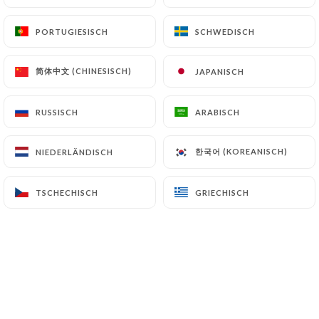
DE
MENÜ
PORTUGIESISCH
PORTUGIESISCH
SCHWEDISCH
SCHWEDISCH
简体中文 (CHINESISCH)
简体中文 (CHINESISCH)
JAPANISCH
JAPANISCH
RUSSISCH
RUSSISCH
ARABISCH
ARABISCH
/
START
EVENEMENTIELS
EVENEMENTIELS
한국어 (KOREANISCH)
한국어 (KOREANISCH)
NIEDERLÄNDISCH
NIEDERLÄNDISCH
TSCHECHISCH
TSCHECHISCH
GRIECHISCH
GRIECHISCH
Privatisez le restaurant
Cannelle à Cannes : faites de
votre évènement un moment
inoubliable et exceptionnel
grâce à la location de salle.